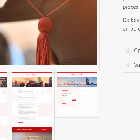
proces.
De bes
en op 
Op
Va