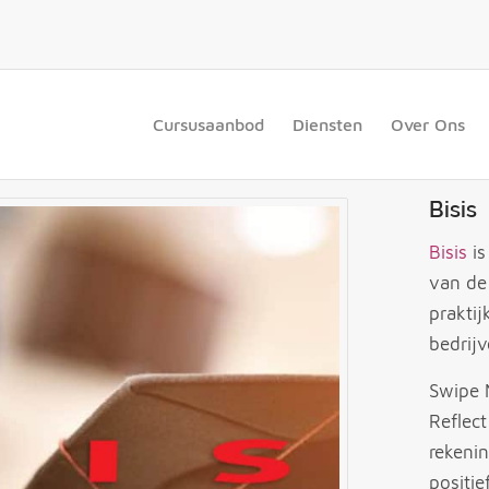
Cursusaanbod
Diensten
Over Ons
Bisis
Bisis
is
van de
praktij
bedrijv
Swipe 
Reflect
rekeni
positie