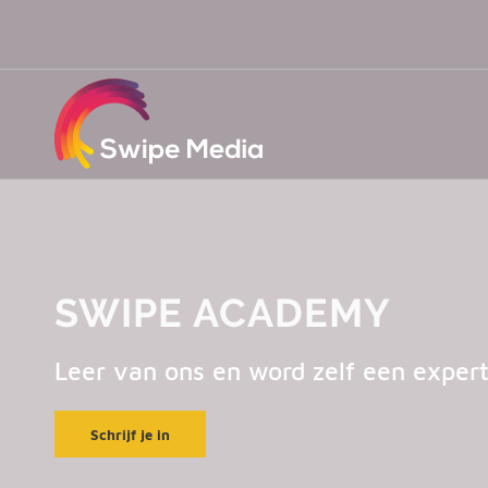
SWIPE ACADEMY
Leer van ons en word zelf een expert
Schrijf je in