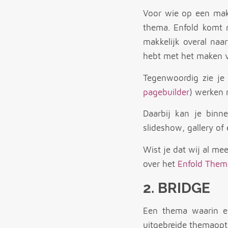
Voor wie op een makk
thema. Enfold komt 
makkelijk overal naar
hebt met het maken v
Tegenwoordig zie je
pagebuilder
) werken 
Daarbij kan je binn
slideshow, gallery of
Wist je dat wij al m
over het
Enfold Them
2.
BRIDGE
Een thema waarin ec
uitgebreide themaopt