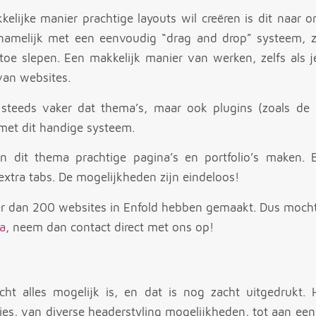
elijke manier prachtige layouts wil creëren is dit naar 
namelijk met een eenvoudig “drag and drop” systeem, zo
toe slepen. Een makkelijk manier van werken, zelfs als j
an websites.
 steeds vaker dat thema’s, maar ook plugins (zoals de
met dit handige systeem.
en dit thema prachtige pagina’s en portfolio’s maken. 
 extra tabs. De mogelijkheden zijn eindeloos!
eer dan 200 websites in Enfold hebben gemaakt. Dus moch
a
, neem dan contact direct met ons op!
ht alles mogelijk is, en dat is nog zacht uitgedrukt. 
ies, van diverse headerstyling mogelijkheden, tot aan ee