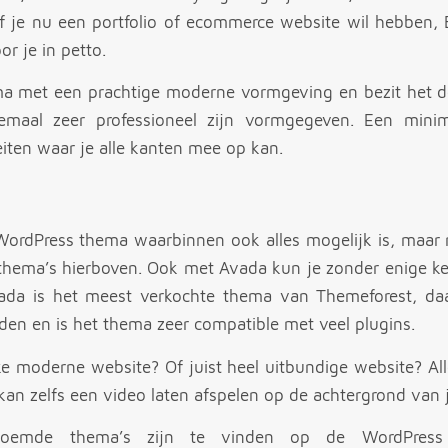
Of je nu een portfolio of ecommerce website wil hebben, B
r je in petto.
ema met een prachtige moderne vormgeving en bezit het 
llemaal zeer professioneel zijn vormgegeven. Een minim
iten waar je alle kanten mee op kan.
 WordPress thema waarbinnen ook alles mogelijk is, maar n
 thema’s hierboven. Ook met Avada kun je zonder enige k
ada is het meest verkochte thema van Themeforest, daar
nden en is het thema zeer compatible met veel plugins.
ke moderne website? Of juist heel uitbundige website? All
an zelfs een video laten afspelen op de achtergrond van 
oemde thema’s zijn te vinden op de WordPress 