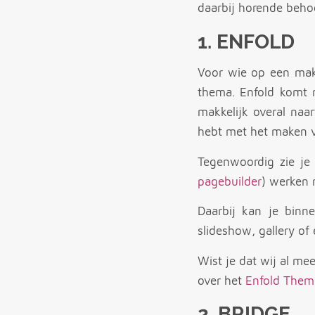
daarbij horende beho
1.
ENFOLD
Voor wie op een makk
thema. Enfold komt 
makkelijk overal naar
hebt met het maken v
Tegenwoordig zie je
pagebuilder
) werken 
Daarbij kan je binn
slideshow, gallery of
Wist je dat wij al m
over het
Enfold Them
2.
BRIDGE