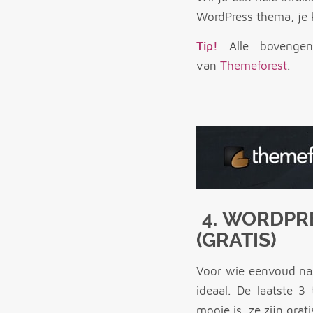
WordPress thema, je k
Tip!
Alle bovengen
van
Themeforest
.
4. WORDPR
(GRATIS)
Voor wie eenvoud nas
ideaal. De laatste 3
mooie is, ze zijn grati