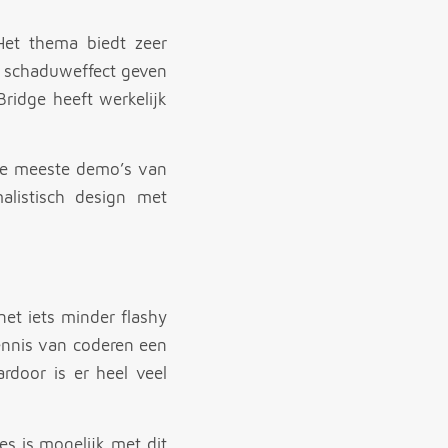
Het thema biedt zeer
n schaduweffect geven
ridge heeft werkelijk
de meeste demo’s van
alistisch design met
et iets minder flashy
ennis van coderen een
door is er heel veel
es is mogelijk met dit