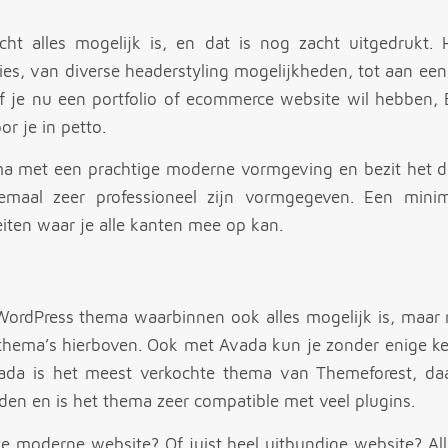
ht alles mogelijk is, en dat is nog zacht uitgedrukt. 
ies, van diverse headerstyling mogelijkheden, tot aan ee
Of je nu een portfolio of ecommerce website wil hebben, B
r je in petto.
ema met een prachtige moderne vormgeving en bezit het 
llemaal zeer professioneel zijn vormgegeven. Een minim
iten waar je alle kanten mee op kan.
 WordPress thema waarbinnen ook alles mogelijk is, maar n
 thema’s hierboven. Ook met Avada kun je zonder enige k
ada is het meest verkochte thema van Themeforest, daar
nden en is het thema zeer compatible met veel plugins.
ke moderne website? Of juist heel uitbundige website? All